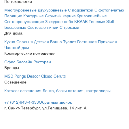
По технологии
Многоуровневые
Двухуровневые
С подсветкой
С фотопечатью
Парящие
Контурные
Скрытый карниз
Криволинейные
Светопропускающие
Звездное небо
KRAAB
Теневые
Slott
Бесшовные
Световые линии
С треками
Для дома
Кухня
Спальня
Детская
Ванна
Туалет
Гостинная
Прихожая
Частный дом
Коммерческие помещения
Офис
Бассейн
Ресторан
Бренды
MSD
Pongs
Descor
Clipso
Cerutti
Освещение
Каталог освещения
Лента, блоки питания, контроллеры
+7 (812)
643-4-333
Обратный звонок
г. Санкт-Петербург, ул.Репищева, 14 лит. А