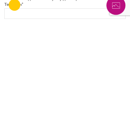
Телефон*
Имя
Дополнительная информация
По фактуре
Матовые
Сатиновые
Глянцевые
Тканевые
Фактурные
По технологии
Многоуровневые
Двухуровневые
С подсветкой
С фотопечатью
Парящие
Контурные
Скрытый карниз
Криволинейные
Светопропускающие
Звездное небо
KRAAB
Теневые
Slott