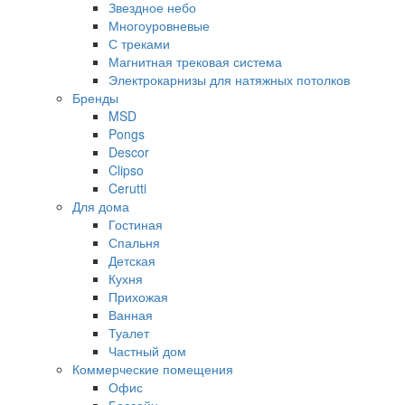
Звездное небо
Многоуровневые
С треками
Магнитная трековая система
Электрокарнизы для натяжных потолков
Бренды
MSD
Pongs
Descor
Clipso
Cerutti
Для дома
Гостиная
Спальня
Детская
Кухня
Прихожая
Ванная
Туалет
Частный дом
Коммерческие помещения
Офис