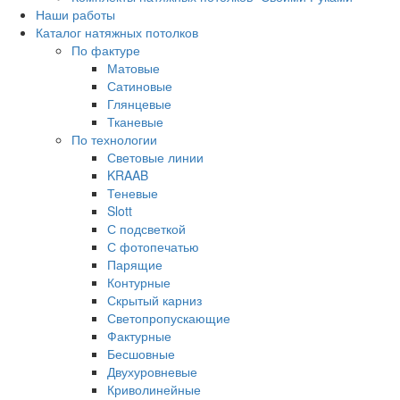
Наши работы
Каталог натяжных потолков
По фактуре
Матовые
Сатиновые
Глянцевые
Тканевые
По технологии
Световые линии
KRAAB
Теневые
Slott
С подсветкой
С фотопечатью
Парящие
Контурные
Скрытый карниз
Светопропускающие
Фактурные
Бесшовные
Двухуровневые
Криволинейные